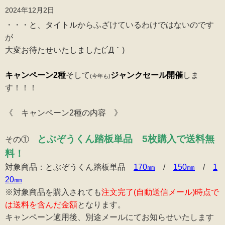
2024年12月2日
・・・と、タイトルからふざけているわけではないのです
が
大変お待たせいたしました(;´Д｀)
キャンペーン2種
そして
ジャンクセール開催
しま
(今年も)
す！！！
《 キャンペーン2種の内容 》
とぶぞうくん踏板単品 5枚購入で送料無
その①
料！
対象商品：とぶぞうくん踏板単品
170㎜
/
150㎜
/
1
20㎜
※対象商品を購入されても
注文完了(自動送信メール)時点で
は送料を含んだ金額
となります。
キャンペーン適用後、別途メールにてお知らせいたします