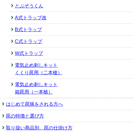
とぶぞうくん
A式トラップ改
B式トラップ
C式トラップ
W式トラップ
電気止め刺しキット
くくり罠用（二本槍）
電気止め刺しキット
箱罠用（一本槍）
はじめて罠猟をされる方へ
罠の特徴と選び方
取り扱い商品別、罠の仕掛け方