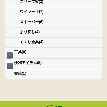
スリーブW(3)
ワイヤー止(7)
ストッパー(6)
より戻し(4)
くくり金具(4)
工具(6)
＋
便利アイテム(5)
＋
書籍(1)
メニュー