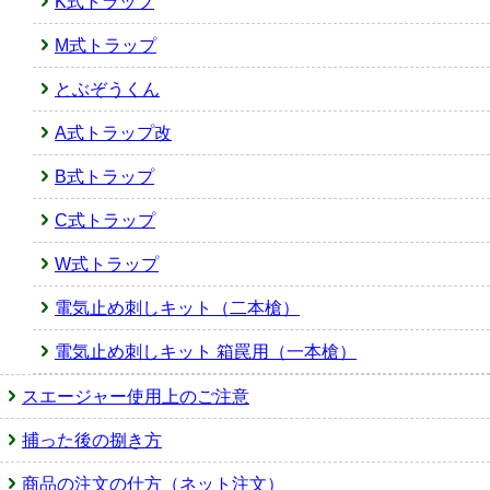
K式トラップ
M式トラップ
とぶぞうくん
A式トラップ改
B式トラップ
C式トラップ
W式トラップ
電気止め刺しキット（二本槍）
電気止め刺しキット 箱罠用（一本槍）
スエージャー使用上のご注意
捕った後の捌き方
商品の注文の仕方（ネット注文）