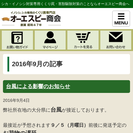
シカ・イノシシ対策専用くくり罠・害獣駆除対策のことならオーエスピー商会へ
2016年9月の記事
台風による影響のお知らせ
2016年9月4日
台風
弊社所在地の大分県に
が接近しております。
最接近が予想されます
９／５（月曜日）
前後に発
送予定の