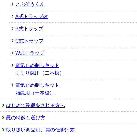
とぶぞうくん
A式トラップ改
B式トラップ
C式トラップ
W式トラップ
電気止め刺しキット
くくり罠用（二本槍）
電気止め刺しキット
箱罠用（一本槍）
はじめて罠猟をされる方へ
罠の特徴と選び方
取り扱い商品別、罠の仕掛け方