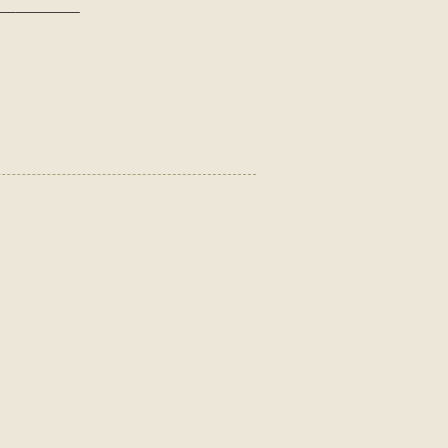
–————–