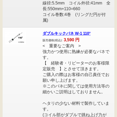
線径:5.5mm コイル外径:41mm 全
長:550mm+110=660
コイル巻数:4巻 (リングだ円が付
属)
ダブルキックバネ W-1 110°
3,590
円
販売価格(税込):
< 重要なご案内 >
強力かつ使用に熟練が必要なバネで
す。
【 経験者・リピーターのお客様限
定販売 】とさせて頂きます。
ご購入の際はお客様の自己責任でお
願い申し上げます。
※このバネに関しては使用方法等の
細かいご説明はしておりません。
ヘタリの少ない材料で製作していま
す。
(コイル部がダブルで跳ね上げ力が