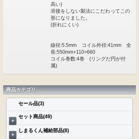
高い)
溶接をしない製法にこだわってこの
形になりました。
(折れにくい)
線径:5.5mm コイル外径:41mm 全
長:550mm+110=660
コイル巻数:4巻 (リングだ円が付
属)
商品カテゴリ
セール品(3)
セット商品(49)
＋
しまるくん補給部品(8)
＋