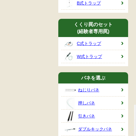
B式トラップ
くくり罠のセット
(経験者専用罠)
C式トラップ
W式トラップ
バネを選ぶ
ねじりバネ
押しバネ
引きバネ
ダブルキックバネ