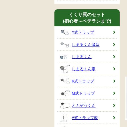
くくり罠のセット
(初心者～ベテランまで)
Y式トラップ
しまるくん薄型
しまるくん
しまるくん零
K式トラップ
M式トラップ
とぶぞうくん
A式トラップ改