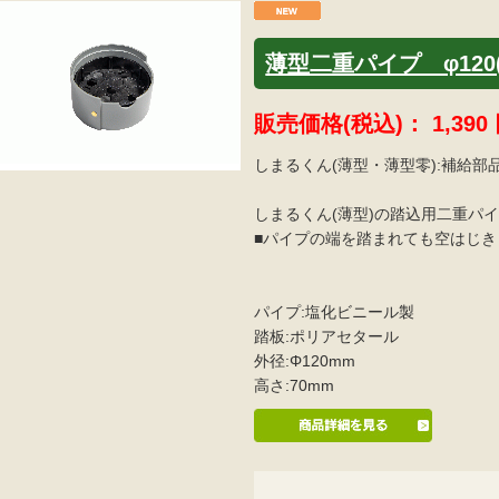
薄型二重パイプ φ120
販売価格(税込)：
1,390
しまるくん(薄型・薄型零):補給部
しまるくん(薄型)の踏込用二重パ
■パイプの端を踏まれても空はじ
パイプ:塩化ビニール製
踏板:ポリアセタール
外径:Φ120mm
高さ:70mm