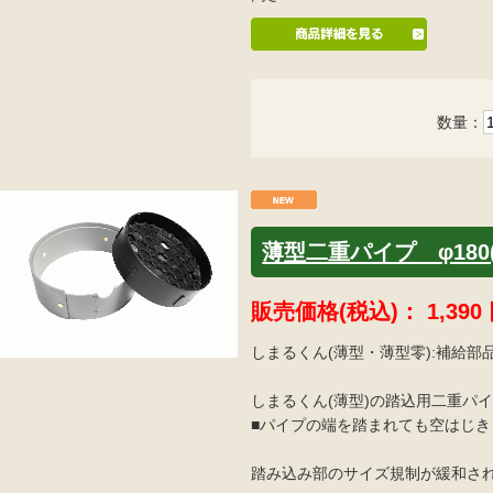
数量：
薄型二重パイプ φ180
販売価格(税込)：
1,390
しまるくん(薄型・薄型零):補給部
しまるくん(薄型)の踏込用二重パ
■パイプの端を踏まれても空はじ
踏み込み部のサイズ規制が緩和さ