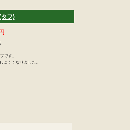
(タフ)
円
品
イプです。
きしにくくなりました。