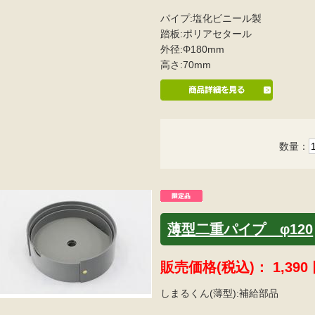
パイプ:塩化ビニール製
踏板:ポリアセタール
外径:Φ180mm
高さ:70mm
数量：
薄型二重パイプ φ120
販売価格(税込)：
1,390
しまるくん(薄型):補給部品