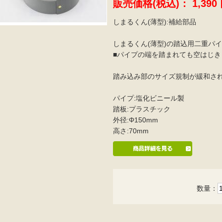
販売価格(税込)：
1,390
しまるくん(薄型):補給部品
しまるくん(薄型)の踏込用二重パ
■パイプの端を踏まれても空はじ
踏み込み部のサイズ規制が緩和さ
パイプ:塩化ビニール製
踏板:プラスチック
外径:Φ150mm
高さ:70mm
数量：