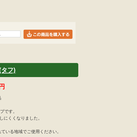
(タフ)
円
品
イプです。
きしにくくなりました。
れている地域でご使用ください。