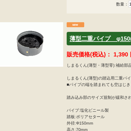
数量：
薄型二重パイプ φ150
販売価格(税込)：
1,390
しまるくん(薄型・薄型零):補給部
しまるくん(薄型)の踏込用二重パ
■パイプの端を踏まれても空はじ
踏み込み部のサイズ規制が緩和さ
パイプ:塩化ビニール製
踏板:ポリアセタール
外径:Φ150mm
高さ:70mm