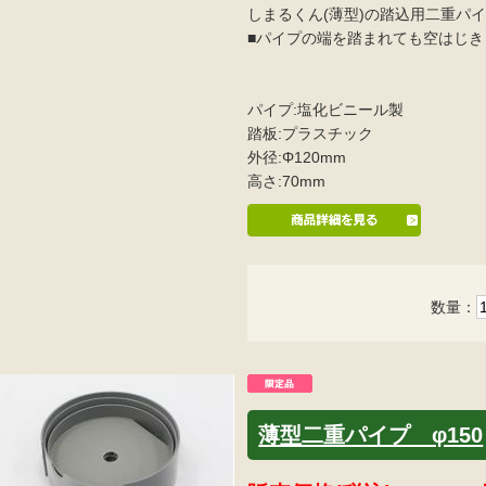
しまるくん(薄型)の踏込用二重パ
■パイプの端を踏まれても空はじ
パイプ:塩化ビニール製
踏板:プラスチック
外径:Φ120mm
高さ:70mm
数量：
薄型二重パイプ φ150