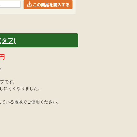
(タフ)
円
品
イプです。
きしにくくなりました。
れている地域でご使用ください。