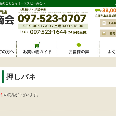
策のことならオーエスピー商会へ
押しバネ
1件
の商品がございます。