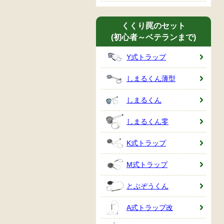
くくり罠のセット
(初心者～ベテランまで)
Y式トラップ
しまるくん薄型
しまるくん
しまるくん零
K式トラップ
M式トラップ
とぶぞうくん
A式トラップ改