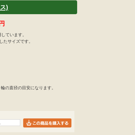
ス)
円
用しています。
適したサイズです。
=くくり輪の直径の目安になります。