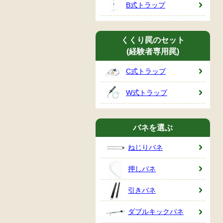
B式トラップ
くくり罠のセット
(経験者専用罠)
C式トラップ
W式トラップ
バネを選ぶ
ねじりバネ
押しバネ
引きバネ
ダブルキックバネ