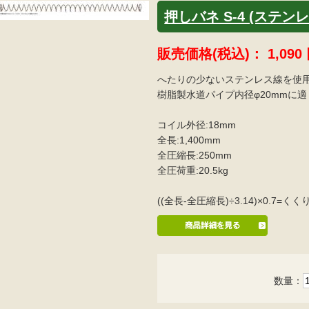
押しバネ S-4 (ステンレ
販売価格(税込)：
1,090
へたりの少ないステンレス線を使
樹脂製水道パイプ内径φ20mmに
コイル外径:18mm
全長:1,400mm
全圧縮長:250mm
全圧荷重:20.5kg
((全長-全圧縮長)÷3.14)×0.7
数量：