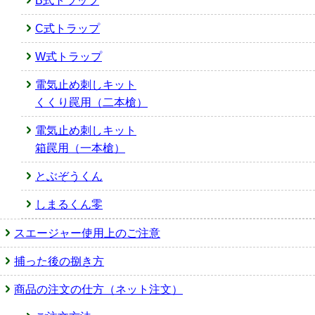
B式トラップ
C式トラップ
W式トラップ
電気止め刺しキット
くくり罠用（二本槍）
電気止め刺しキット
箱罠用（一本槍）
とぶぞうくん
しまるくん零
スエージャー使用上のご注意
捕った後の捌き方
商品の注文の仕方（ネット注文）