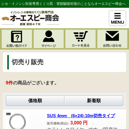
シカ・イノシシ対策専用くくり罠・害獣駆除対策のことならオーエスピー商会へ
切売り販売
9
件
の商品がございます。
価格順
新着順
SUS 4mm (6×24):10m切売タイプ
3,000
円
販売価格(税込):