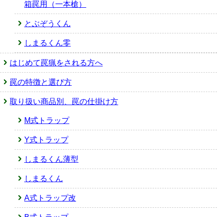
箱罠用（一本槍）
とぶぞうくん
しまるくん零
はじめて罠猟をされる方へ
罠の特徴と選び方
取り扱い商品別、罠の仕掛け方
M式トラップ
Y式トラップ
しまるくん薄型
しまるくん
A式トラップ改