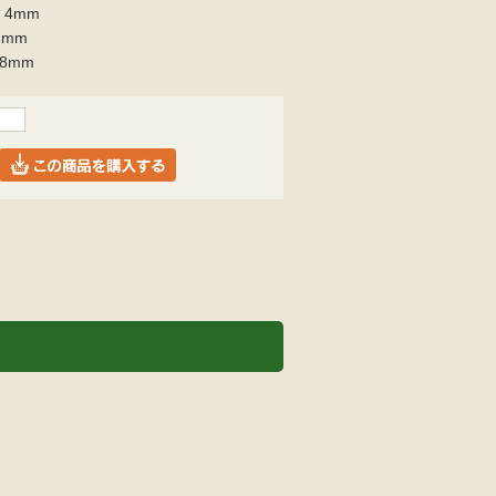
 4mm
2mm
8mm