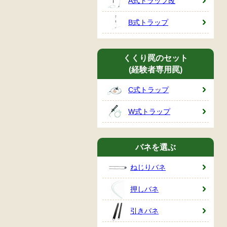
A式トラップ改
B式トラップ
くくり罠のセット
(経験者専用罠)
C式トラップ
W式トラップ
バネを選ぶ
ねじりバネ
押しバネ
引きバネ