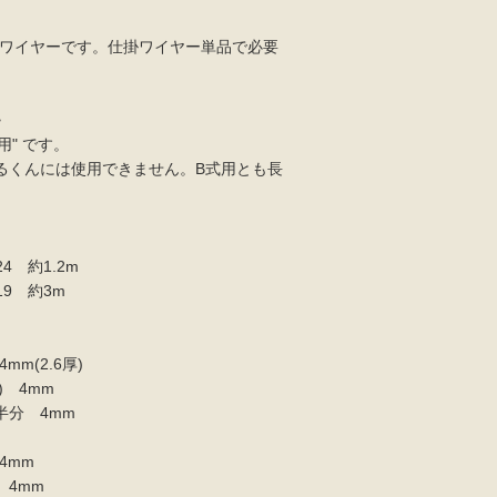
ワイヤーです。仕掛ワイヤー単品で必要
>
用" です。
るくんには使用できません。B式用とも長
24 約1.2m
19 約3m
m(2.6厚)
) 4mm
半分 4mm
4mm
 4mm