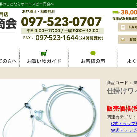
策のことならオーエスピー商会へ
商品コード：
6
仕掛けワイ
販売価格(
関連カテゴリ：
C式トラップ
W式トラップ