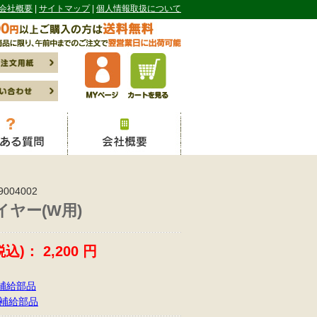
会社概要
サイトマップ
個人情報取扱について
9004002
ヤー(W用)
税込)：
2,200
円
補給部品
補給部品