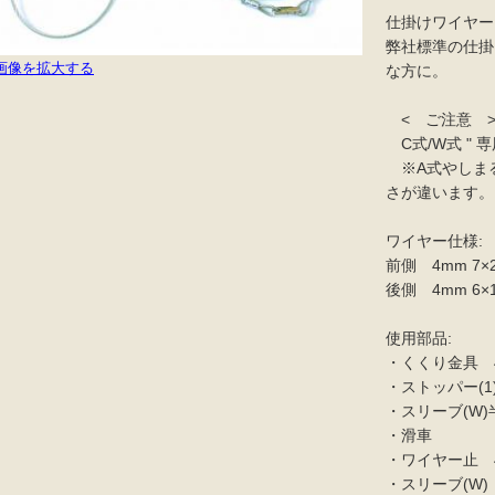
仕掛けワイヤー
弊社標準の仕掛
画像を拡大する
な方に。
< ご注意 
C式/W式 " 専
※A式やしま
さが違います。
ワイヤー仕様:
前側 4mm 7×
後側 4mm 6×
使用部品:
・くくり金具 4m
・ストッパー(1
・スリーブ(W)
・滑車
・ワイヤー止 
・スリーブ(W)