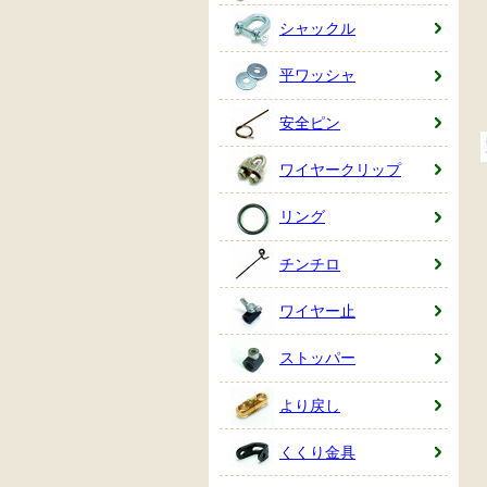
シャックル
平ワッシャ
安全ピン
ワイヤークリップ
リング
チンチロ
ワイヤー止
ストッパー
より戻し
くくり金具