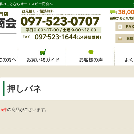
策のことならオーエスピー商会へ
押しバネ
15件
の商品がございます。