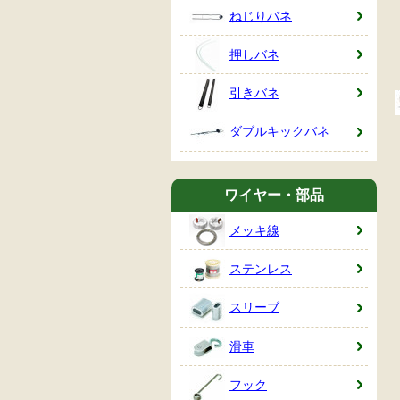
ねじりバネ
押しバネ
引きバネ
ダブルキックバネ
ワイヤー・部品
メッキ線
ステンレス
スリーブ
滑車
フック