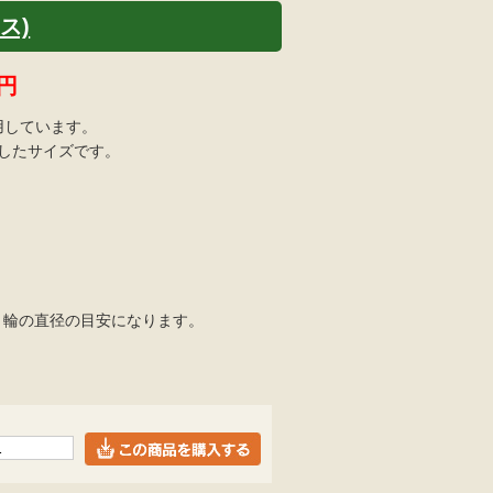
ス)
円
用しています。
適したサイズです。
=くくり輪の直径の目安になります。