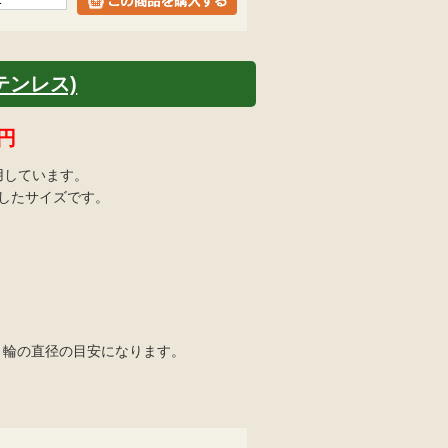
ステンレス)
円
用しています。
適したサイズです。
=くくり輪の直径の目安になります。