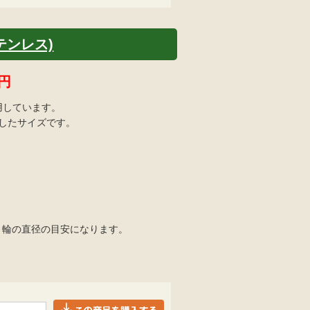
ステンレス)
円
用しています。
適したサイズです。
=くくり輪の直径の目安になります。