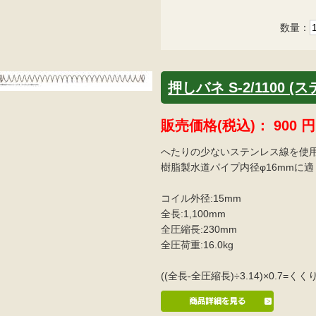
数量：
押しバネ S-2/1100 (
販売価格(税込)：
900
円
へたりの少ないステンレス線を使
樹脂製水道パイプ内径φ16mmに
コイル外径:15mm
全長:1,100mm
全圧縮長:230mm
全圧荷重:16.0kg
((全長-全圧縮長)÷3.14)×0.7