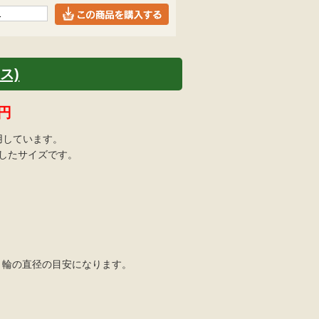
ス)
円
用しています。
適したサイズです。
=くくり輪の直径の目安になります。