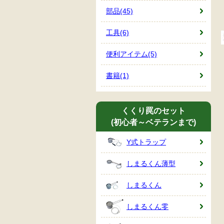
部品(45)
工具(6)
便利アイテム(5)
書籍(1)
くくり罠のセット
(初心者～ベテランまで)
Y式トラップ
しまるくん薄型
しまるくん
しまるくん零