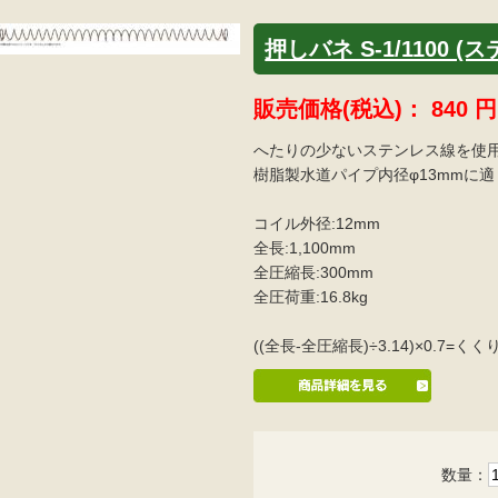
押しバネ S-1/1100 (
販売価格(税込)：
840
円
へたりの少ないステンレス線を使
樹脂製水道パイプ内径φ13mmに
コイル外径:12mm
全長:1,100mm
全圧縮長:300mm
全圧荷重:16.8kg
((全長-全圧縮長)÷3.14)×0.7
数量：