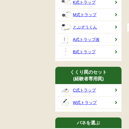
K式トラップ
M式トラップ
とぶぞうくん
A式トラップ改
B式トラップ
くくり罠のセット
(経験者専用罠)
C式トラップ
W式トラップ
バネを選ぶ