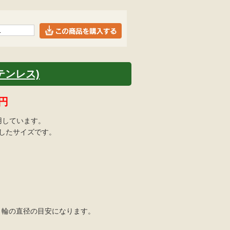
ステンレス)
円
用しています。
適したサイズです。
=くくり輪の直径の目安になります。