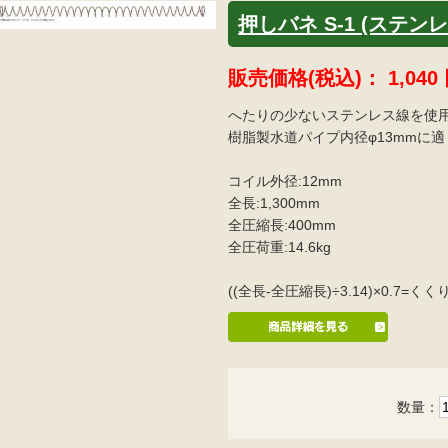
押しバネ S-1 (ステンレ
販売価格(税込)：
1,040
へたりの少ないステンレス線を使
樹脂製水道パイプ内径φ13mmに
コイル外径:12mm
全長:1,300mm
全圧縮長:400mm
全圧荷重:14.6kg
((全長-全圧縮長)÷3.14)×0.7
数量：