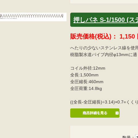
押しバネ S-1/1500 (
販売価格(税込)：
1,150
へたりの少ないステンレス線を使
樹脂製水道パイプ内径φ13mmに
コイル外径:12mm
全長:1,500mm
全圧縮長:460mm
全圧荷重:14.8kg
((全長-全圧縮長)÷3.14)×0.7
数量：