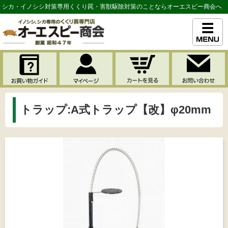
シカ・イノシシ対策専用くくり罠・害獣駆除対策のことならオーエスピー商会へ
トラップ:A式トラップ【改】φ20mm