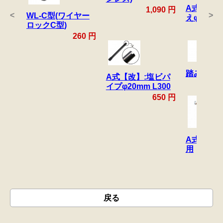
A式【改】
1,090 円
<
>
WL-C型(ワイヤー
えφ20mm
ロックC型)
260 円
踏み板(樹
A式【改】:塩ビパ
イプφ20mm L300
650 円
A式レバー
用
戻る