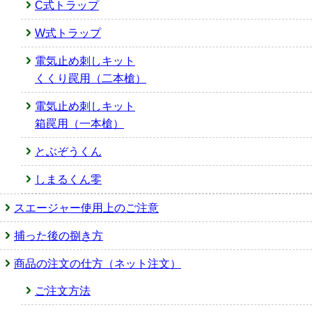
C式トラップ
W式トラップ
電気止め刺しキット
くくり罠用（二本槍）
電気止め刺しキット
箱罠用（一本槍）
とぶぞうくん
しまるくん零
スエージャー使用上のご注意
捕った後の捌き方
商品の注文の仕方（ネット注文）
ご注文方法