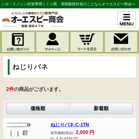
シカ・イノシシ対策専用くくり罠・害獣駆除対策のことならオーエスピー商会へ
ねじりバネ
2
件
の商品がございます。
価格順
新着順
ねじりバネ:C-1TN
2,000
円
販売価格(税込):