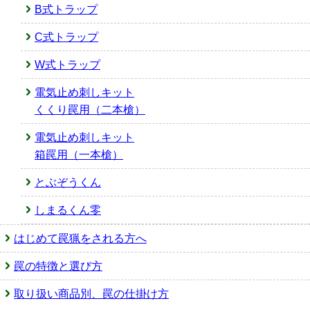
B式トラップ
C式トラップ
W式トラップ
電気止め刺しキット
くくり罠用（二本槍）
電気止め刺しキット
箱罠用（一本槍）
とぶぞうくん
しまるくん零
はじめて罠猟をされる方へ
罠の特徴と選び方
取り扱い商品別、罠の仕掛け方