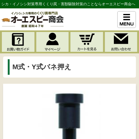
シカ・イノシシ対策専用くくり罠・害獣駆除対策のことならオーエスピー商会へ
M式・Y式バネ押え